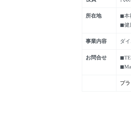
所在地
◼︎
◼︎健
事業内容
ダイ
お問合せ
◼︎TE
◼︎Ma
プラ