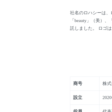
社名のロハシーは、ロハス（LO
「beauty」（美）
託しました。 ロゴ
商号
株式
設立
202
役員
代表